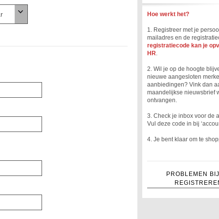
Hoe werkt het?
1. Registreer met je persoon
mailadres en de registrati
registratiecode kan je opv
HR
.
2. Wil je op de hoogte blij
nieuwe aangesloten merk
aanbiedingen? Vink dan aa
maandelijkse nieuwsbrief w
ontvangen.
3. Check je inbox voor de a
Vul deze code in bij ‘accoun
4. Je bent klaar om te sho
PROBLEMEN BIJ
REGISTRERE