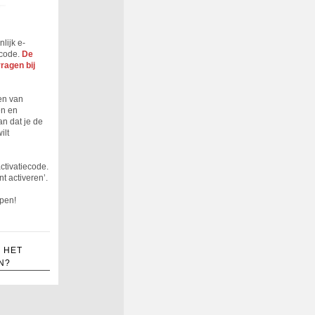
lijk e-
ecode.
De
ragen bij
ven van
en en
n dat je de
ilt
ctivatiecode.
t activeren’.
ppen!
 HET
N?