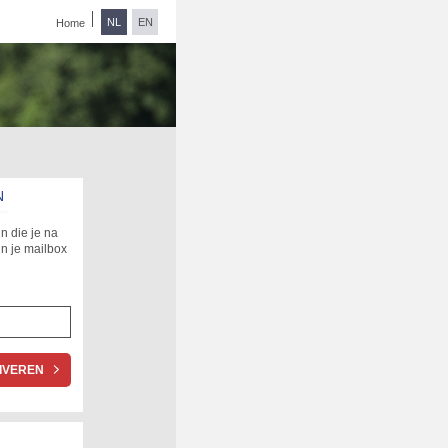
NL
EN
Home
N
n die je na
in je mailbox